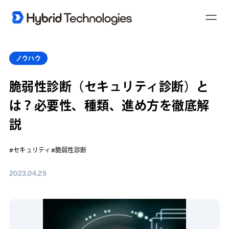
T
o
g
g
l
e
ノウハウ
N
a
v
脆弱性診断（セキュリティ診断）と
i
g
a
は？必要性、種類、進め方を徹底解
t
i
o
説
n
#セキュリティ
#脆弱性診断
2023.04.25