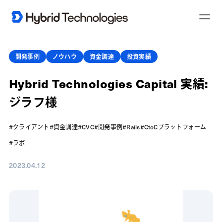
T
o
g
g
l
e
開発事例
ノウハウ
資金調達
投資実績
N
a
v
Hybrid Technologies Capital 実績:
i
g
a
ジラフ様
t
i
o
n
#クライアント
#資金調達
#CVC
#開発事例
#Rails
#CtoCプラットフォーム
#ラボ
2023.04.12