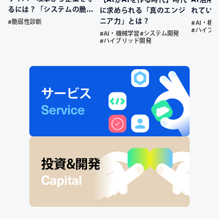
るには？「システムの脆弱
に求められる「真のエンジ
れてい
性」を放置するリスクと、
ニア力」とは？
#脆弱性診断
#AI・機
今すぐ始めるべき先制防衛
#ハイブ
#AI・機械学習
#システム開発
策
#ハイブリッド開発