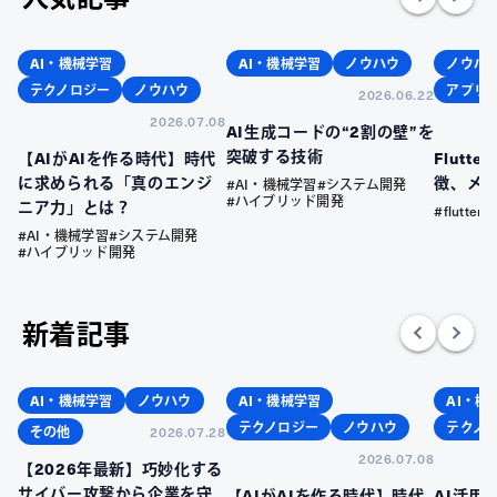
AI・機械学習
AI・機械学習
ノウハウ
ノウハ
テクノロジー
ノウハウ
アプリ
2026.06.22
2026.07.08
AI生成コードの“2割の壁”を
突破する技術
【AIがAIを作る時代】時代
Flutt
に求められる「真のエンジ
徴、メ
#AI・機械学習
#システム開発
#ハイブリッド開発
ニア力」とは？
#flutter
#AI・機械学習
#システム開発
#ハイブリッド開発
新着記事
AI・機械学習
ノウハウ
AI・機械学習
AI・機
テクノロジー
ノウハウ
テクノ
その他
2026.07.28
2026.07.08
【2026年最新】巧妙化する
サイバー攻撃から企業を守
【AIがAIを作る時代】時代
AI活用