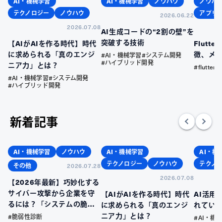
AI・機械学習
AI・機械学習
ノウハウ
ノウハ
テクノロジー
ノウハウ
アプリ
2026.06.22
2026.07.08
AI生成コードの“2割の壁”を
突破する技術
【AIがAIを作る時代】時代
Flutt
に求められる「真のエンジ
徴、メ
#AI・機械学習
#システム開発
#ハイブリッド開発
ニア力」とは？
#flutter
#AI・機械学習
#システム開発
#ハイブリッド開発
新着記事
AI・機械学習
ノウハウ
AI・機械学習
AI・機
テクノロジー
ノウハウ
テクノ
その他
2026.07.28
2026.07.08
【2026年最新】巧妙化する
サイバー攻撃から企業を守
【AIがAIを作る時代】時代
AI活用
るには？「システムの脆弱
に求められる「真のエンジ
れてい
性」を放置するリスクと、
ニア力」とは？
#脆弱性診断
#AI・機