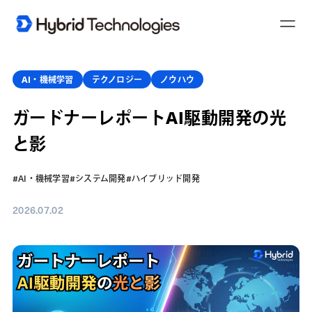
T
o
g
g
l
e
AI・機械学習
テクノロジー
ノウハウ
N
a
v
ガードナーレポートAI駆動開発の光
i
g
a
と影
t
i
o
n
#AI・機械学習
#システム開発
#ハイブリッド開発
2026.07.02