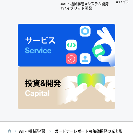
今すぐ始めるべき先制防衛
#ハイブ
#AI・機械学習
#システム開発
策
#ハイブリッド開発
AI・機械学習
ガードナーレポートAI駆動開発の光と影