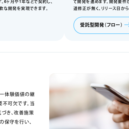
。6ヶ月や1年などで契約し、
て開発を進め
ます。開発要件
軟な開発を実現できます。
道修正が無く、リリース日か
受託型開発（フロー）
ザー体験価値の継
要不可欠です。当
気づき、改善施策
の保守を行い、