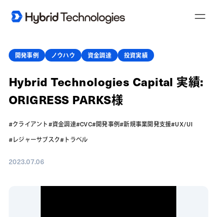
T
o
g
g
l
e
開発事例
ノウハウ
資金調達
投資実績
N
a
v
Hybrid Technologies Capital 実績:
i
g
a
ORIGRESS PARKS様
t
i
o
n
#クライアント
#資金調達
#CVC
#開発事例
#新規事業開発支援
#UX/UI
#レジャーサブスク
#トラベル
2023.07.06