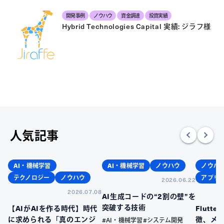
開発事例
ノウハウ
資金調達
投資実績
Hybrid Technologies Capital 実績: ジラフ様
人気記事
AI・機械学習
AI・機械学習
ノウハウ
ノウハ
テクノロジー
ノウハウ
アプリ
2026.06.22
2026.07.08
AI生成コードの“2割の壁”を
突破する技術
【AIがAIを作る時代】時代
Flutt
に求められる「真のエンジ
徴、メ
#AI・機械学習
#システム開発