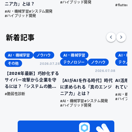
#ハイブリッド開発
ニア力」とは？
#flutter
#AI・機械学習
#システム開発
#ハイブリッド開発
新着記事
AI・機械学習
ノウハウ
AI・機械学習
AI・機
テクノロジー
ノウハウ
テクノ
その他
2026.07.28
2026.07.08
【2026年最新】巧妙化する
サイバー攻撃から企業を守
【AIがAIを作る時代】時代
AI活用
るには？「システムの脆弱
に求められる「真のエンジ
れてい
性」を放置するリスクと、
ニア力」とは？
#脆弱性診断
#AI・機
今すぐ始めるべき先制防衛
#ハイブ
#AI・機械学習
#システム開発
策
#ハイブリッド開発