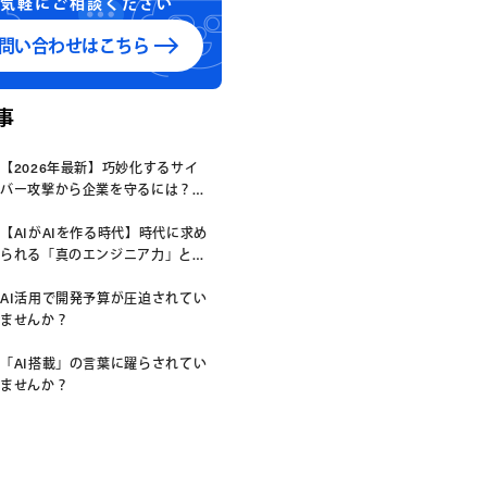
気軽にご相談ください
問い合わせはこちら
事
【2026年最新】巧妙化するサイ
バー攻撃から企業を守るには？
「システムの脆弱性」を放置する
リスクと、今すぐ始めるべき先制
【AIがAIを作る時代】時代に求め
防衛策
られる「真のエンジニア力」と
は？
AI活用で開発予算が圧迫されてい
ませんか？
「AI搭載」の言葉に躍らされてい
ませんか？