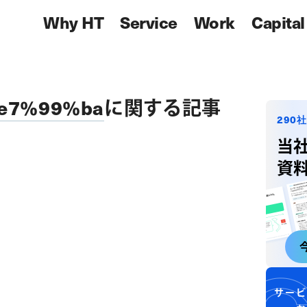
Why HT
Service
Work
Capital
e7%99%ba
に関する記事
290
当
資
サービ