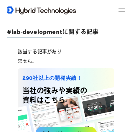
Toggl
Naviga
#lab-development
に関する記事
該当する記事があり
ません。
290社以上の開発実績！
当社の強みや実績の
資料はこちら