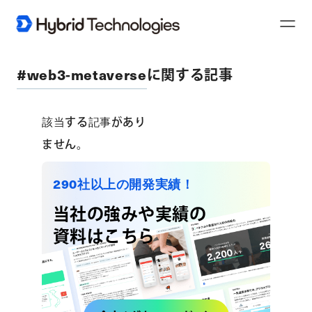
Toggl
Naviga
#web3-metaverse
に関する記事
該当する記事があり
ません。
290社以上の開発実績！
当社の強みや実績の
資料はこちら