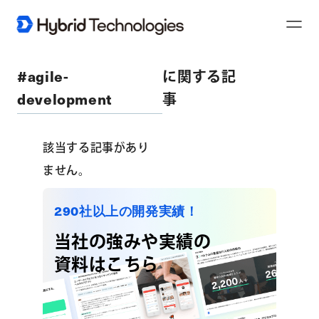
Toggl
Naviga
#agile-
に関する記
development
事
該当する記事があり
ません。
290社以上の開発実績！
当社の強みや実績の
資料はこちら