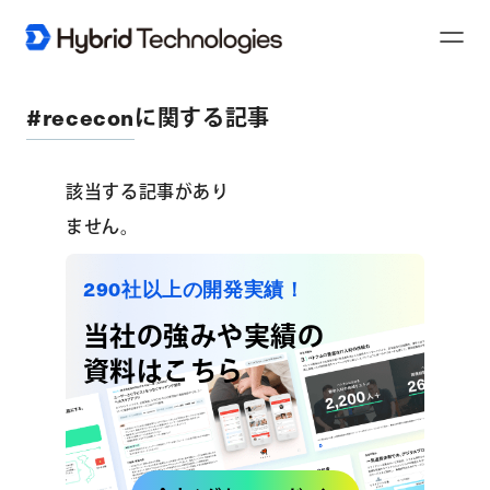
Toggl
Naviga
#rececon
に関する記事
該当する記事があり
ません。
290社以上の開発実績！
当社の強みや実績の
資料はこちら