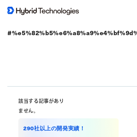
#%e5%82%b5%e6%a8%a9%e4%bf%9d
該当する記事があり
ません。
290社以上の開発実績！