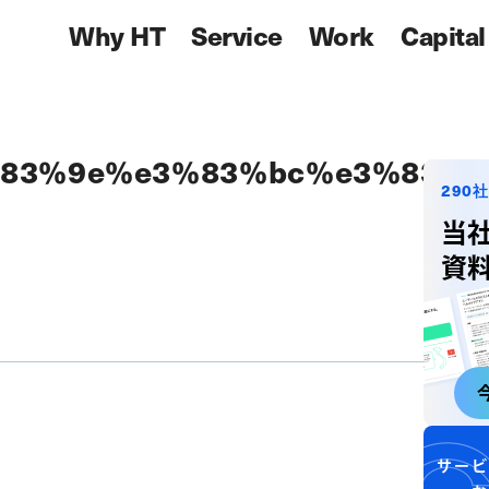
Why HT
Service
Work
Capital
83%9e%e3%83%bc%e3%83%8
290
当
資
サービ