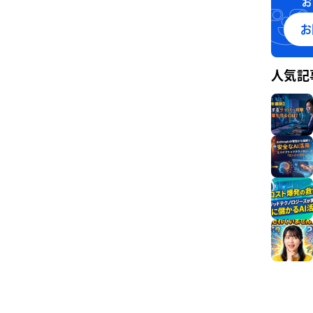
お
お
人気記