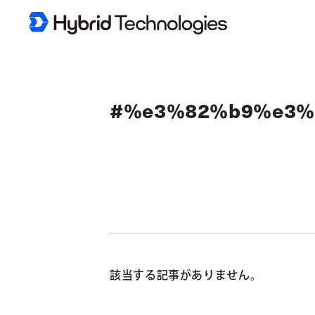
#%e3%82%b9%e3%
該当する記事がありません。