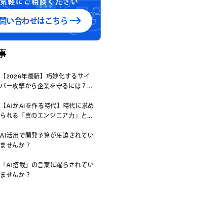
気軽にご相談ください
問い合わせはこちら
事
【2026年最新】巧妙化するサイ
バー攻撃から企業を守るには？
「システムの脆弱性」を放置する
リスクと、今すぐ始めるべき先制
【AIがAIを作る時代】時代に求め
防衛策
られる「真のエンジニア力」と
は？
AI活用で開発予算が圧迫されてい
ませんか？
「AI搭載」の言葉に躍らされてい
ませんか？