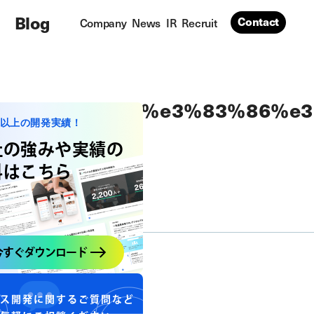
Blog
Contact
Company
News
IR
Recruit
8%e3%82%b7%e3%83%86%e3
社以上の開発実績！
社の強みや実績の
料はこちら
今すぐダウンロード
ス開発に関するご質問など