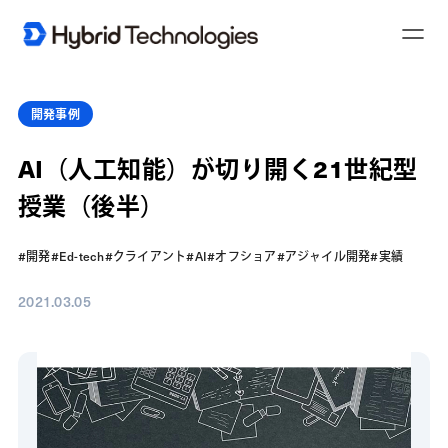
T
o
g
g
l
e
開発事例
N
a
v
AI（人工知能）が切り開く21世紀型
i
g
a
授業（後半）
t
i
o
n
#開発
#Ed-tech
#クライアント
#AI
#オフショア
#アジャイル開発
#実績
2021.03.05