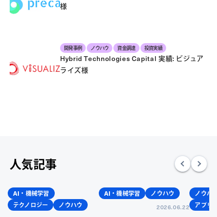
様
開発事例
ノウハウ
資金調達
投資実績
Hybrid Technologies Capital 実績: ビジュア
ライズ様
人気記事
AI・機械学習
AI・機械学習
ノウハウ
ノウハ
テクノロジー
ノウハウ
アプリ
2026.06.22