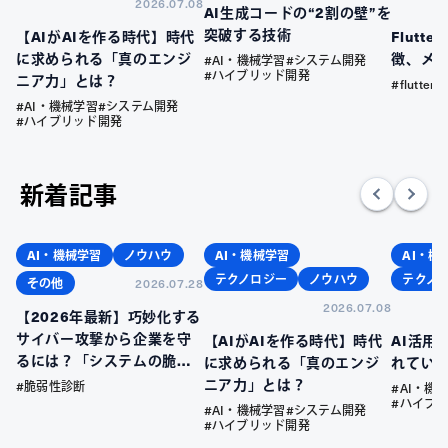
2026.07.08
AI生成コードの“2割の壁”を
突破する技術
【AIがAIを作る時代】時代
Flutt
に求められる「真のエンジ
徴、メ
#AI・機械学習
#システム開発
#ハイブリッド開発
ニア力」とは？
#flutter
#AI・機械学習
#システム開発
#ハイブリッド開発
新着記事
AI・機械学習
ノウハウ
AI・機械学習
AI・機
テクノロジー
ノウハウ
テクノ
その他
2026.07.28
2026.07.08
【2026年最新】巧妙化する
サイバー攻撃から企業を守
【AIがAIを作る時代】時代
AI活用
るには？「システムの脆弱
に求められる「真のエンジ
れてい
性」を放置するリスクと、
ニア力」とは？
#脆弱性診断
#AI・機
今すぐ始めるべき先制防衛
#ハイブ
#AI・機械学習
#システム開発
策
#ハイブリッド開発