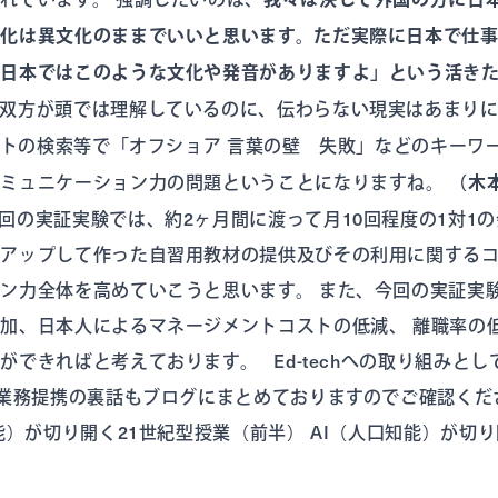
文化は異文化のままでいいと思います。ただ実際に日本で仕
「日本ではこのような文化や発音がありますよ」という活き
双方が頭では理解しているのに、伝わらない現実はあまり
トの検索等で「オフショア 言葉の壁 失敗」などのキーワ
コミュニケーション力の問題ということになりますね。
（木
回の実証実験では、約2ヶ月間に渡って月10回程度の1対1の
クアップして作った自習用教材の提供及びその利用に関する
ン力全体を高めていこうと思います。 また、今回の実証実
加、日本人によるマネージメントコストの低減、 離職率の低
ができればと考えております。 Ed-techへの取り組みと
の業務提携の裏話もブログにまとめておりますのでご確認く
能）が切り開く21世紀型授業（前半） AI（人口知能）が切り