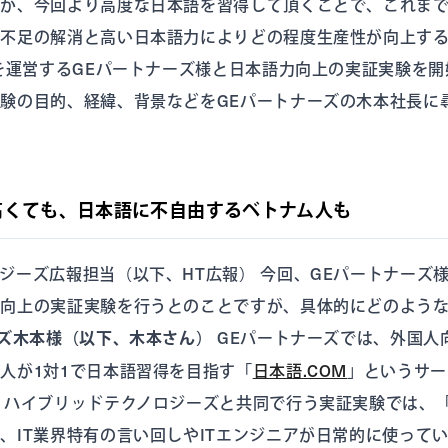
すが、今回より高度な日本語を習得して頂くことで、これま
ン不足の解消と高い日本語力によりどの程度生産性が向上す
」を運営するGEパートナーズ様と日本語力向上の実証実験を
験の目的、経緯、背景などをGEパートナーズの木本社長に
高くても、日本語に不自由するベトナム人も
ジーズ広報担当（以下、HT広報） 今回、GEパートナーズ
力向上の実証実験を行うとのことですが、具体的にどのよう
ーズ木本様（以下、木本さん）
GEパートナーズでは、外国人
人が1対1で日本語習得を目指す「
日本語.COM
」というサー
、ハイブリッドテクノロジーズと共同で行う実証実験では、「
、IT業界特有の言い回しやITエンジニアが日常的に使って