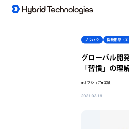
ノウハウ
開発形態（エ
グローバル開
「習慣」の理
#オフショア
#実績
2021.03.19