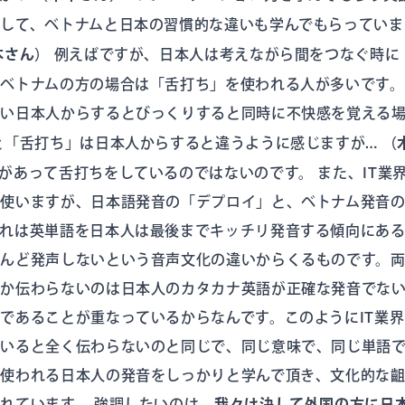
として、ベトナムと日本の習慣的な違いも学んでもらってい
本さん）
例えばですが、日本人は考えながら間をつなぐ時に
ベトナムの方の場合は「舌打ち」を使われる人が多いです
ない日本人からするとびっくりすると同時に不快感を覚える
と「舌打ち」は日本人からすると違うように感じますが…
（
があって舌打ちをしているのではないのです。 また、IT業
く使いますが、日本語発音の「デプロイ」と、ベトナム発音
れは英単語を日本人は最後までキッチリ発音する傾向にある
とんど発声しないという音声文化の違いからくるものです。
ぜか伝わらないのは日本人のカタカナ英語が正確な発音でな
であることが重なっているからなんです。このようにIT業
ていると全く伝わらないのと同じで、同じ意味で、同じ単語
で使われる日本人の発音をしっかりと学んで頂き、文化的な
れています。 強調したいのは、
我々は決して外国の方に日