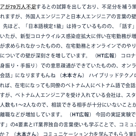
アが79万人不足
するとの試算を出しており、不足分を補う
かれますが、外国人エンジニアと日本人エンジニアの言葉の
）
先ほど、「日本語検定1級」は持っているものの、「話す
まいたが、新型コロナウイルス感染症拡大に伴い在宅勤務が
」が求められなかったものの、在宅勤務とオンラインでのや
ルについての壁が深刻さを増しています。
（HT広報）
コロナ
（身振り・手振り）での意思疎通ができていたものの、オン
「会話」になりますもんね
（木本さん）
ハイブリッドテクノ
れば、在宅になっても同僚のベトナム人にベトナム語で会話
ますが、ベトナム人エンジニアを受け入れている会社は、ス
人数も1〜2人なので、相談できる相手が十分にいないこと
、離職などが増加しています。
（HT広報）
今回の実証実験で
す」の4要素とIT業界独自の言葉使いも学ぶことで、コミュ
うか？
（木本さん）
コミュニケーション力を学んでもらう実証