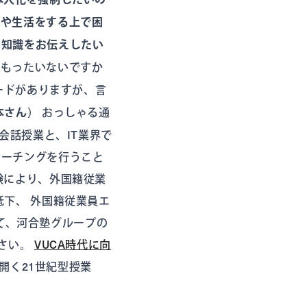
事や生活をする上で困
た知識をお伝えしたい
にもったいないですか
ードがありますが、言
本さん）
おっしゃる通
会話授業と、IT業界で
コーチングを行うこと
験により、外国籍従業
下、 外国籍従業員エ
して、河合塾グループの
ださい。
VUCA時代に向
開く21世紀型授業