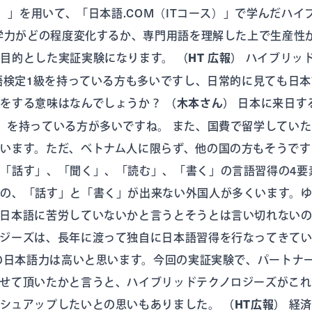
ス）」を用いて、「日本語.COM（ITコース）」で学んだハ
語学力がどの程度変化するか、専門用語を理解した上で生産性
を目的とした実証実験になります。
（HT 広報）
ハイブリッ
本語検定1級を持っている方も多いですし、日常的に見ても日
験をする意味はなんでしょうか？
（木本さん）
日本に来日す
」を持っている方が多いですね。 また、国費で留学してい
います。ただ、ベトナム人に限らず、他の国の方もそうです
「話す」、「聞く」、「読む」、「書く」の言語習得の4要
の、「話す」と「書く」が出来ない外国人が多くいます。ゆ
日本語に苦労していないかと言うとそうとは言い切れないの
ロジーズは、長年に渡って独自に日本語習得を行なってきて
Eの日本語力は高いと思います。今回の実証実験で、パートナ
せて頂いたかと言うと、ハイブリッドテクノロジーズがこ
ラシュアップしたいとの思いもありました。
（HT広報）
経済