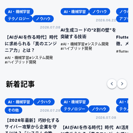
AI・機械学習
AI・機械学習
ノウハウ
ノウハ
テクノロジー
ノウハウ
アプリ
2026.06.22
2026.07.08
AI生成コードの“2割の壁”を
突破する技術
【AIがAIを作る時代】時代
Flutt
に求められる「真のエンジ
徴、メ
#AI・機械学習
#システム開発
#ハイブリッド開発
ニア力」とは？
#flutter
#AI・機械学習
#システム開発
#ハイブリッド開発
新着記事
AI・機械学習
ノウハウ
AI・機械学習
AI・機
テクノロジー
ノウハウ
テクノ
その他
2026.07.28
2026.07.08
【2026年最新】巧妙化する
サイバー攻撃から企業を守
【AIがAIを作る時代】時代
AI活用