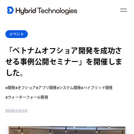
T
o
g
g
l
e
イベント
N
a
v
「ベトナムオフショア開発を成功さ
i
g
a
せる事例公開セミナー」を開催しま
t
i
o
した。
n
#開発
#オフショア
#アプリ開発
#システム開発
#ハイブリッド開発
#ウォーターフォール開発
2020.03.03