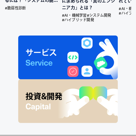
るには？「システムの脆弱
に求められる「真のエンジ
れてい
性」を放置するリスクと、
ニア力」とは？
#脆弱性診断
#AI・機
今すぐ始めるべき先制防衛
#ハイブ
#AI・機械学習
#システム開発
策
#ハイブリッド開発