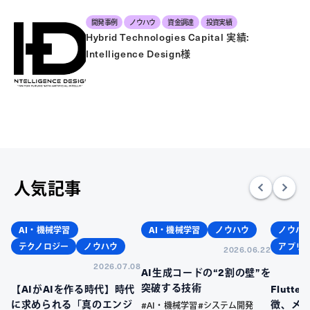
開発事例
ノウハウ
資金調達
投資実績
Hybrid Technologies Capital 実績:
Intelligence Design様
人気記事
AI・機械学習
AI・機械学習
ノウハウ
ノウハ
テクノロジー
ノウハウ
アプリ
2026.06.22
2026.07.08
AI生成コードの“2割の壁”を
突破する技術
【AIがAIを作る時代】時代
Flutt
に求められる「真のエンジ
徴、メ
#AI・機械学習
#システム開発