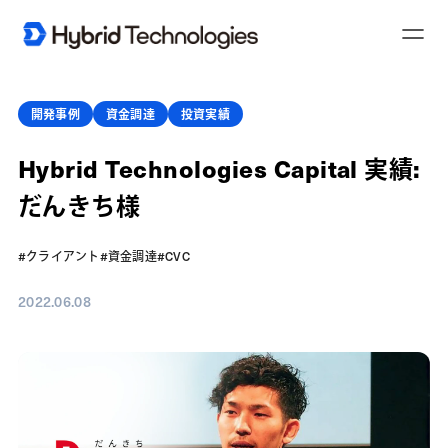
T
o
g
g
l
e
開発事例
資金調達
投資実績
N
a
v
Hybrid Technologies Capital 実績:
i
g
a
だんきち様
t
i
o
n
#クライアント
#資金調達
#CVC
2022.06.08