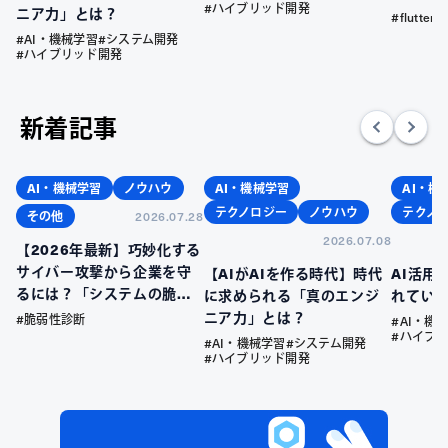
#ハイブリッド開発
ニア力」とは？
#flutter
#AI・機械学習
#システム開発
#ハイブリッド開発
新着記事
AI・機械学習
ノウハウ
AI・機械学習
AI・機
テクノロジー
ノウハウ
テクノ
その他
2026.07.28
2026.07.08
【2026年最新】巧妙化する
サイバー攻撃から企業を守
【AIがAIを作る時代】時代
AI活用
るには？「システムの脆弱
に求められる「真のエンジ
れてい
性」を放置するリスクと、
ニア力」とは？
#脆弱性診断
#AI・機
今すぐ始めるべき先制防衛
#ハイブ
#AI・機械学習
#システム開発
策
#ハイブリッド開発