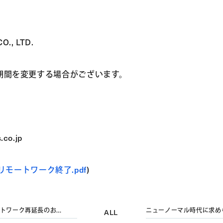
., LTD.
期間を変更する場合がございます。
co.jp
ンリモートワーク終了.pdf
)
トワーク再延長のお知
ニューノーマル時代に求めら
ALL