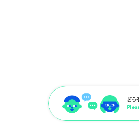
どう
Pleas