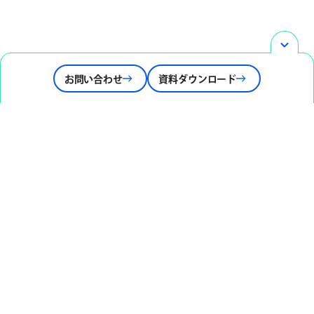
お問い合わせ
資料ダウンロード
メディア登壇/掲載
IT業界向け週刊専門紙「週刊BCN」
に当社代表ミンのインタビュー記事が掲載￼
お問い合わせ
Contact
まずは、お気軽にお問合せください。
資料
Download