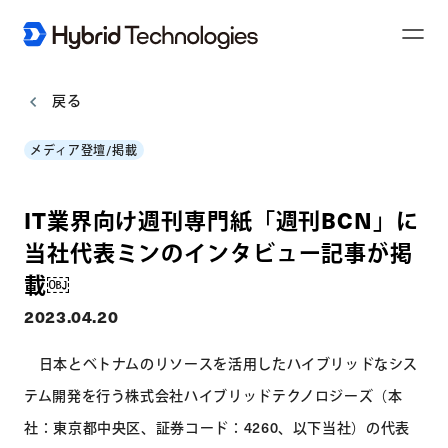
T
o
g
g
l
戻る
e
N
a
メディア登壇/掲載
v
i
g
a
t
IT業界向け週刊専門紙「週刊BCN」に
i
o
n
当社代表ミンのインタビュー記事が掲
載￼
2023.04.20
日本とベトナムのリソースを活用したハイブリッドなシス
テム開発を行う株式会社ハイブリッドテクノロジーズ（本
社：東京都中央区、証券コード：4260、以下当社）の代表