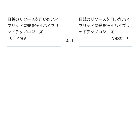
日越のリソースを用いたハイ
日越のリソースを用いたハイ
ブリッド開発を行うハイブリ
ブリッド開発を行うハイブリ
Post
ッドテクノロジーズ
ッドテクノロジーズ
Prev
Next
スタートアップDX支援プログ
ALL
navigation
ラム「Hybrid Technologies
Capital」
第14弾