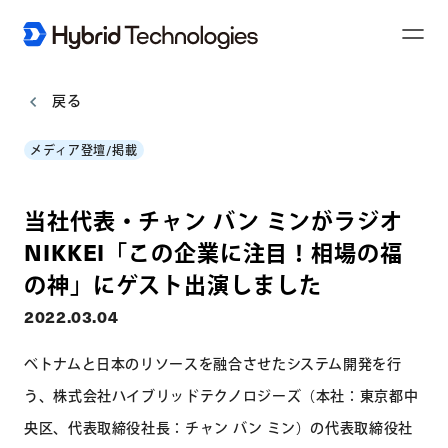
T
o
g
g
l
戻る
e
N
a
メディア登壇/掲載
v
i
g
a
t
当社代表・チャン バン ミンがラジオ
i
o
n
NIKKEI「この企業に注目！相場の福
の神」にゲスト出演しました
2022.03.04
ベトナムと日本のリソースを融合させたシステム開発を行
う、株式会社ハイブリッドテクノロジーズ（本社：東京都中
央区、代表取締役社長：チャン バン ミン）の代表取締役社