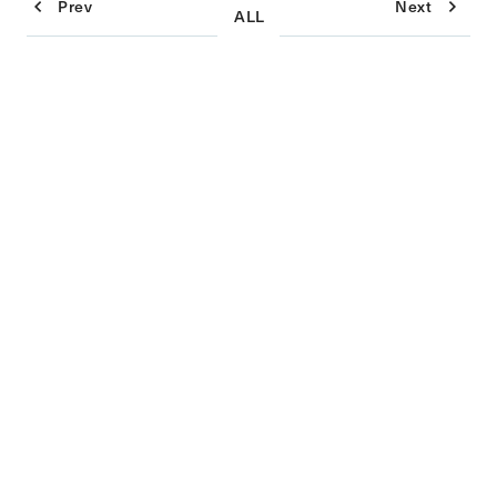
Prev
Next
PAD」を運営する株式会社KP
しました。
ALL
navigation
TECHNOLOGIESとテクノロ
ジー領域における体制強化を
目的に2月28日（月）より業
務提携を開始