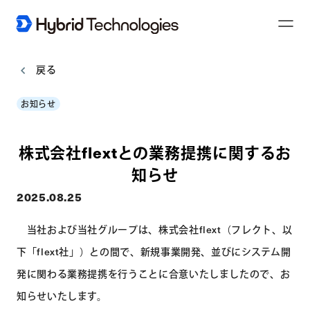
T
o
g
g
l
戻る
e
N
a
お知らせ
v
i
g
a
t
株式会社flextとの業務提携に関するお
i
o
n
知らせ
2025.08.25
当社および当社グループは、株式会社flext（フレクト、以
下「flext社」）との間で、新規事業開発、並びにシステム開
発に関わる業務提携を行うことに合意いたしましたので、お
知らせいたします。