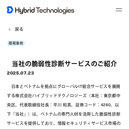
T
o
g
g
l
戻る
e
N
a
開発事例
v
i
g
a
t
当社の脆弱性診断サービスのご紹介
i
o
n
2025.07.23
日本とベトナムを拠点にグローバルIT総合サービスを展開
する株式会社ハイブリッドテクノロジーズ（本社：東京都中
央区、代表取締役社長：平川 和真、証券コード：4260、以
下「当社」）は、ベトナムの専門人材を活用した脆弱性診断
サービスを提供しており、情報セキュリティサービス市場の