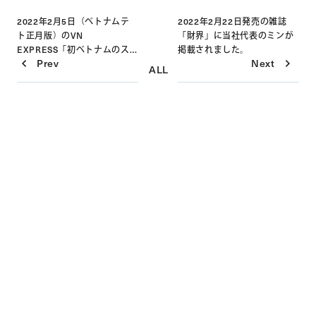
2022年2月5日（ベトナムテ
2022年2月22日発売の雑誌
ト正月版）のVN
「財界」に当社代表のミンが
Post
EXPRESS「初ベトナムのス
掲載されました。
Prev
Next
タートアップが日本市場で
ALL
navigation
IPOした方法」に掲載されま
した。