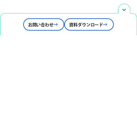
お問い合わせ
資料ダウンロード
お知らせ
株式会社ハイブリッドテクノロジーズ主催 個
人投資家向けオンライン会社説明会 開催のお知らせ
お問い合わせ
Contact
まずは、お気軽にお問合せください。
資料
Download
会社概要や提供サービスをご説明した資料をダウンロードでき
ます。