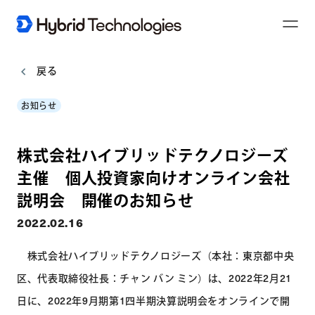
T
o
g
g
l
戻る
e
N
a
お知らせ
v
i
g
a
t
株式会社ハイブリッドテクノロジーズ
i
o
n
主催 個人投資家向けオンライン会社
説明会 開催のお知らせ
2022.02.16
株式会社ハイブリッドテクノロジーズ（本社：東京都中央
区、代表取締役社長：チャン バン ミン）は、2022年2月21
日に、2022年9月期第1四半期決算説明会をオンラインで開