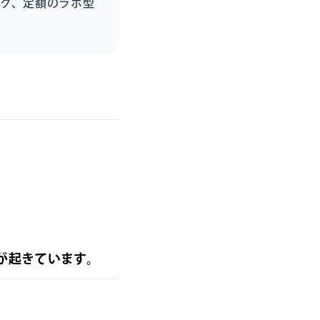
ッグ、定額のラボ型
？
が起きています。